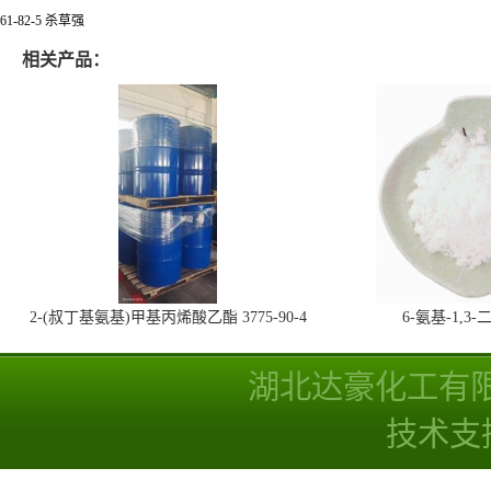
61-82-5 杀草强
相关产品：
2-(叔丁基氨基)甲基丙烯酸乙酯 3775-90-4
6-氨基-1,
湖北达豪化工有
技术支