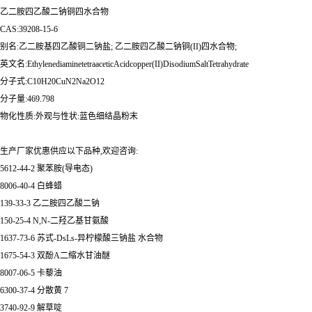
乙二胺四乙酸二钠铜四水合物
CAS:39208-15-6
别名:乙二胺基四乙酸铜二钠盐; 乙二胺四乙酸二钠铜(II)四水合物;
英文名:EthylenediaminetetraaceticAcidcopper(II)DisodiumSaltTetrahydrate
分子式:C10H20CuN2Na2O12
分子量:469.798
物化性质:外观与性状:蓝色细结晶粉末
生产厂家优惠供应以下品种,欢迎咨询:
5612-44-2 聚苯胺(导电态)
8006-40-4 白蜂蜡
139-33-3 乙二胺四乙酸二钠
150-25-4 N,N-二羟乙基甘氨酸
1637-73-6 苏式-DsLs-异柠檬酸三钠盐 水合物
1675-54-3 双酚A二缩水甘油醚
8007-06-5 卡藜油
6300-37-4 分散黄 7
3740-92-9 解草啶