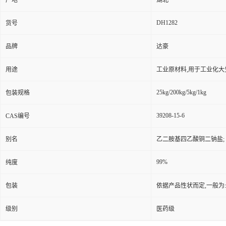
产地
湖北
DH1282
货号
品牌
达豪
用途
工业原材料,用于工业化大
25kg/200kg/5kg/1kg
包装规格
39208-15-6
CAS编号
别名
乙二胺基四乙酸铜二钠盐; 
99%
纯度
包装
依据产品性状而定,一般为
级别
医药级