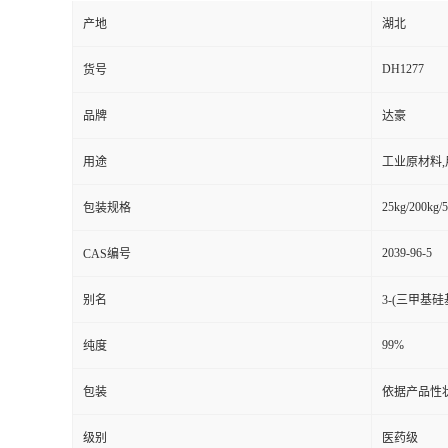
产地
湖北
DH1277
货号
品牌
达豪
用途
工业原材料
25kg/200kg/5
包装规格
2039-96-5
CAS编号
别名
3-(三甲基硅
99%
纯度
包装
依据产品性
级别
医药级