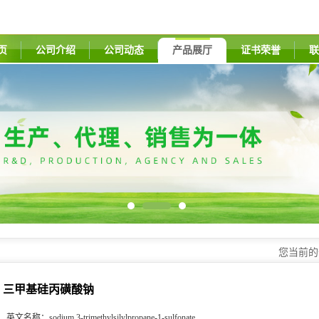
页
公司介绍
公司动态
产品展厅
证书荣誉
联
您当前
三甲基硅丙磺酸钠
英文名称：
sodium,3-trimethylsilylpropane-1-sulfonate