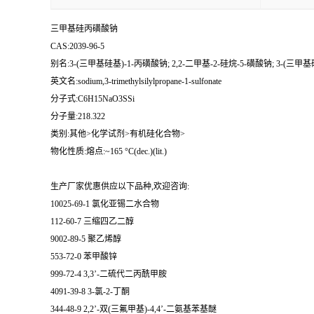
三甲基硅丙磺酸钠
CAS:2039-96-5
别名:3-(三甲基硅基)-1-丙磺酸钠; 2,2-二甲基-2-硅烷-5-磺酸钠; 3-(三
英文名:sodium,3-trimethylsilylpropane-1-sulfonate
分子式:C6H15NaO3SSi
分子量:218.322
类别:其他>化学试剂>有机硅化合物>
物化性质:熔点:~165 °C(dec.)(lit.)
生产厂家优惠供应以下品种,欢迎咨询:
10025-69-1 氯化亚锡二水合物
112-60-7 三缩四乙二醇
9002-89-5 聚乙烯醇
553-72-0 苯甲酸锌
999-72-4 3,3’-二硫代二丙酰甲胺
4091-39-8 3-氯-2-丁酮
344-48-9 2,2’-双(三氟甲基)-4,4’-二氨基苯基醚