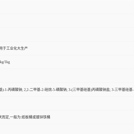
,用于工业化大生产
kg/1kg
基)-1-丙磺酸钠; 2,2-二甲基-2-硅烷-5-磺酸钠; 3-(三甲基硅基)丙磺酸钠盐; 3-三甲基硅基
状而定,一般为:纸板桶或镀锌铁桶