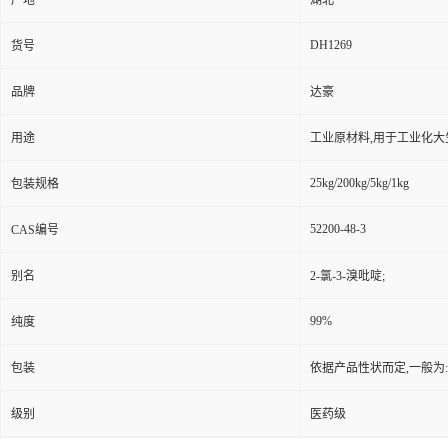
产地
湖北
DH1269
货号
品牌
达豪
用途
工业原材料,用于工业化大
25kg/200kg/5kg/1kg
包装规格
52200-48-3
CAS编号
别名
2-氯-3-溴吡啶;
99%
纯度
包装
依据产品性状而定,一般为
级别
医药级