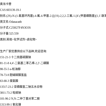
奥当卡替
CAS:603139-19-1
别名:(2S)-N-(1-氰基环丙基)-4-氟-4-甲基-2-[[(1S)-2,2,2-三氟-1-[4'-(甲基磺酰基)[1,1
英文名:Odanacatib
分子式:C25H27F4N3O3S
分子量:525.559
类别:其他>化学试剂>卤化物>
生产厂家优惠供应以下品种,欢迎咨询:
151-21-3 十二烷基硫酸钠
81-11-8 4,4'-二氨基二苯乙烯-2,2'-二磺酸
98-55-5 α-松油醇
78-73-9 胆碱碳酸氢盐
63-68-3 蛋氨酸
13517-23-2 亚磷酸氢二钠五水合物
3811-73-2 吡硫钠
101-96-2 N,N-二仲丁基对苯二胺
1313-99-1 氧化镍