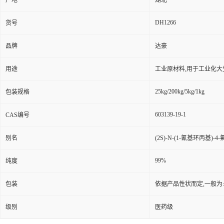
产地
湖北
DH1266
货号
品牌
达豪
用途
工业原材料,用于工业化大
25kg/200kg/5kg/1kg
包装规格
603139-19-1
CAS编号
别名
(2S)-N-(1-氰基环丙基)-4-氟
99%
纯度
包装
依据产品性状而定,一般为
级别
医药级