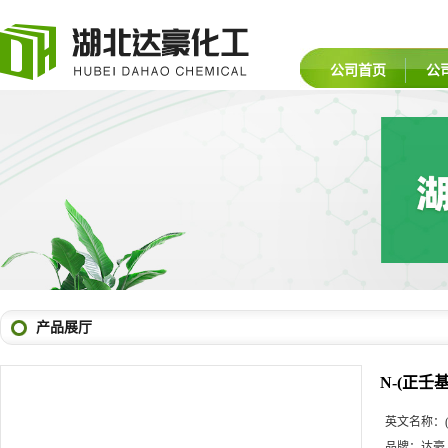
公司首页
公
产品展厅
N-(正壬
英文名称：
品牌：
达豪