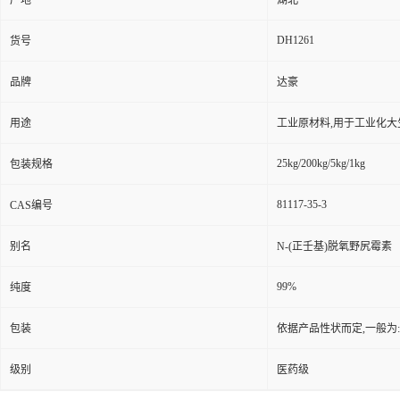
产地
湖北
DH1261
货号
品牌
达豪
用途
工业原材料,用于工业化大
25kg/200kg/5kg/1kg
包装规格
81117-35-3
CAS编号
别名
N-(正壬基)脱氧野尻霉素
99%
纯度
包装
依据产品性状而定,一般为
级别
医药级