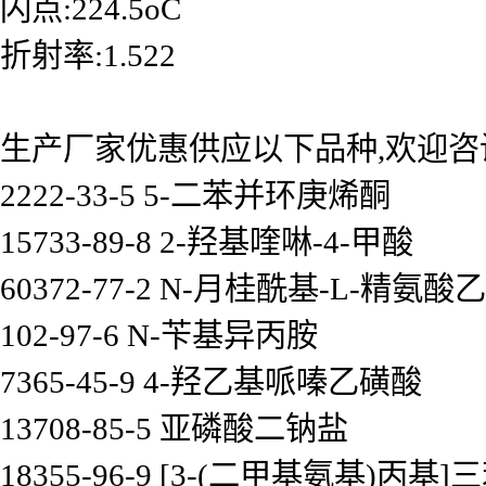
闪点:224.5oC
折射率:1.522
生产厂家优惠供应以下品种,欢迎咨
2222-33-5 5-二苯并环庚烯酮
15733-89-8 2-羟基喹啉-4-甲酸
60372-77-2 N-月桂酰基-L-精氨
102-97-6 N-苄基异丙胺
7365-45-9 4-羟乙基哌嗪乙磺酸
13708-85-5 亚磷酸二钠盐
18355-96-9 [3-(二甲基氨基)丙