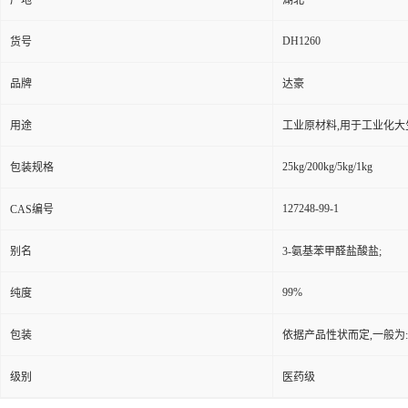
产地
湖北
DH1260
货号
品牌
达豪
用途
工业原材料,用于工业化大
25kg/200kg/5kg/1kg
包装规格
127248-99-1
CAS编号
别名
3-氨基苯甲醛盐酸盐;
99%
纯度
包装
依据产品性状而定,一般为
级别
医药级