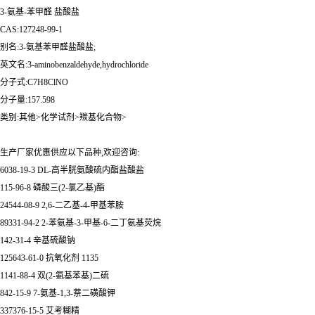
3-氨基-苯甲醛 盐酸盐
CAS:127248-99-1
别名:3-氨基苯甲醛盐酸盐;
英文名:3-aminobenzaldehyde,hydrochloride
分子式:C7H8ClNO
分子量:157.598
类别:其他>化学试剂>羰基化合物>
生产厂家优惠供应以下品种,欢迎咨询:
6038-19-3 DL-高半胱氨酸硫内酯盐酸盐
115-96-8 磷酸三(2-氯乙基)酯
24544-08-9 2,6-二乙基-4-甲基苯胺
89331-94-2 2-苯氨基-3-甲基-6-二丁氨基荧烷
142-31-4 辛基硫酸钠
125643-61-0 抗氧化剂 1135
1141-88-4 双(2-氨基苯基)二硫
842-15-9 7-氨基-1,3-萘二磺酸钾
337376-15-5 艾考糊精