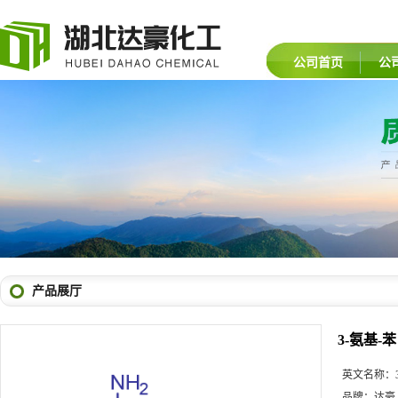
公司首页
公
产品展厅
3-氨基-
英文名称：
品牌：
达豪