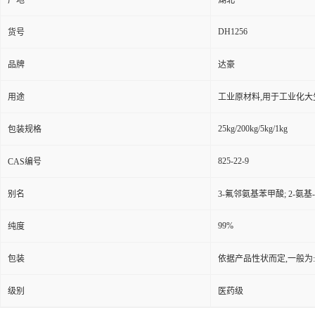
产地
湖北
DH1256
货号
品牌
达豪
用途
工业原材料,用于工业化大
25kg/200kg/5kg/1kg
包装规格
825-22-9
CAS编号
别名
3-氟邻氨基苯甲酸; 2-氨基-
99%
纯度
包装
依据产品性状而定,一般为
级别
医药级