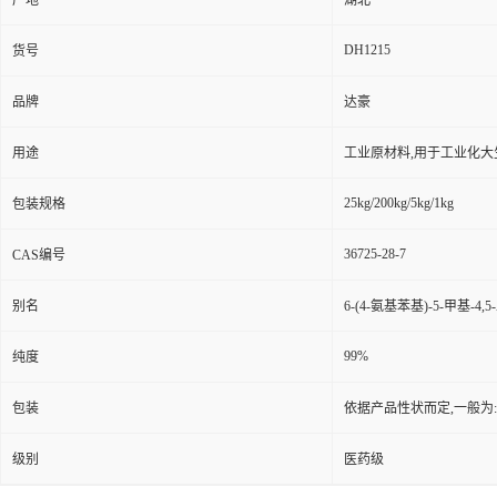
产地
湖北
DH1215
货号
品牌
达豪
用途
工业原材料,用于工业化大
25kg/200kg/5kg/1kg
包装规格
36725-28-7
CAS编号
别名
6-(4-氨基苯基)-5-甲基-4
99%
纯度
包装
依据产品性状而定,一般为
级别
医药级