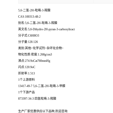
5,6-二氢-2H-吡喃-3-羧酸
CAS:100313-48-2
别名:5,6-二氢-2H-吡喃-3-羧酸
英文名:5,6-Dihydro-2H-pyran-3-carboxylicaci
分子式:C6H8O3
分子量:128.126
类别:其他>化学试剂>杂环化合物>
物化性质:密度:1.268g/cm3
沸点:274.9oCat760mmHg
闪点:120.9oC
折射率:1.513
1个上游原料
13417-49-7 5,6-二氢-2H-吡喃-3-甲醛
1个下游产品
873397-34-3 四氢吡喃-3-羧酸
生产厂家优惠供应以下品种,欢迎咨询: