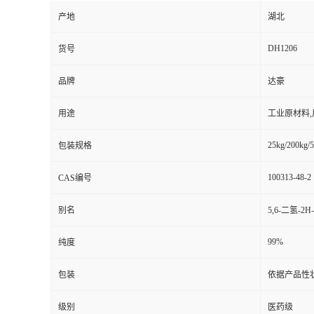
产地
湖北
DH1206
货号
品牌
达豪
用途
工业原材料
25kg/200kg/5
包装规格
100313-48-2
CAS编号
别名
5,6-二氢-2
99%
纯度
包装
依据产品性
级别
医药级