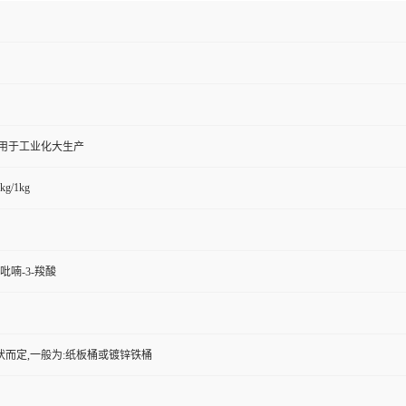
,用于工业化大生产
kg/1kg
H-吡喃-3-羧酸
状而定,一般为:纸板桶或镀锌铁桶