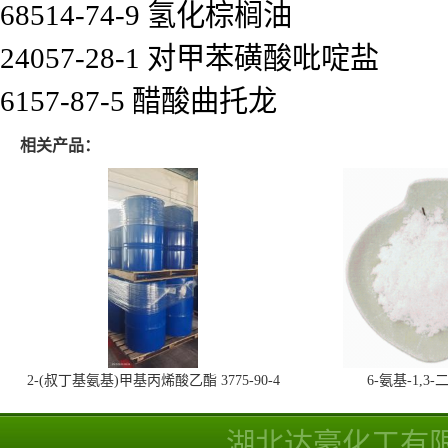
68514-74-9 氢化棕榈油
24057-28-1 对甲苯磺酸吡啶盐
6157-87-5 醋酸曲托龙
相关产品：
2-(叔丁基氨基)甲基丙烯酸乙酯 3775-90-4
6-氨基-1,
湖北达豪化工有