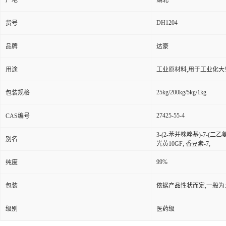
产地
湖北
DH1204
货号
品牌
达豪
用途
工业原材料,用于工业化大
25kg/200kg/5kg/1kg
包装规格
27425-55-4
CAS编号
3-(2-苯并咪唑基)-7-(二乙
别名
光黄10GF; 香豆素-7;
99%
纯度
包装
依据产品性状而定,一般为
级别
医药级