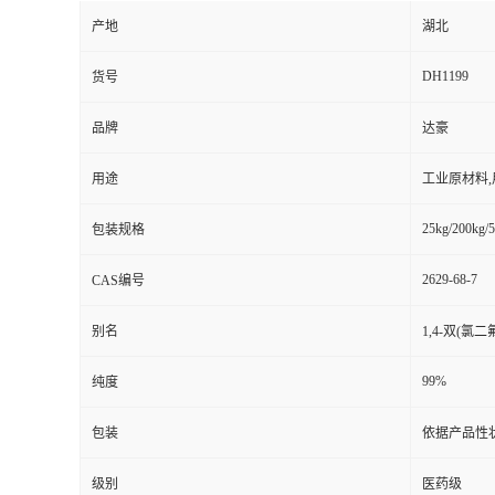
产地
湖北
DH1199
货号
品牌
达豪
用途
工业原材料
25kg/200kg/5
包装规格
2629-68-7
CAS编号
别名
1,4-双(氯
99%
纯度
包装
依据产品性
级别
医药级