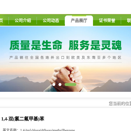
页
公司介绍
公司动态
产品展厅
证书荣誉
联
您当前的位
1,4-双(氯二氟甲基)苯
英文名称：
1,4-bis[chloro(difluoro)methyl]benzene