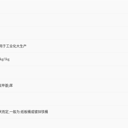
,用于工业化大生产
kg/1kg
二氟甲基)苯
状而定,一般为:纸板桶或镀锌铁桶