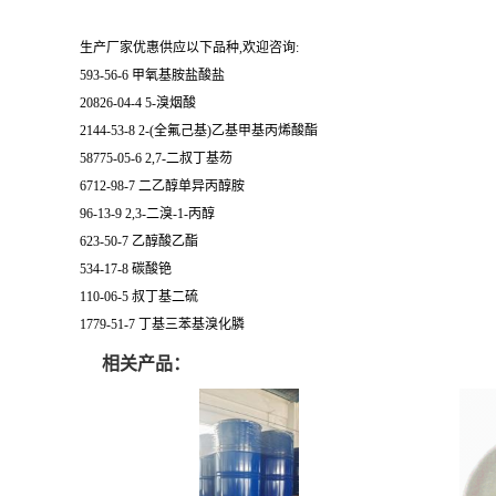
生产厂家优惠供应以下品种,欢迎咨询:
593-56-6 甲氧基胺盐酸盐
20826-04-4 5-溴烟酸
2144-53-8 2-(全氟己基)乙基甲基丙烯酸酯
58775-05-6 2,7-二叔丁基芴
6712-98-7 二乙醇单异丙醇胺
96-13-9 2,3-二溴-1-丙醇
623-50-7 乙醇酸乙酯
534-17-8 碳酸铯
110-06-5 叔丁基二硫
1779-51-7 丁基三苯基溴化膦
相关产品：