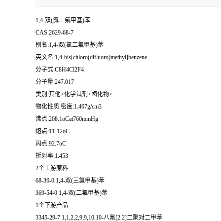
1,4-双(氯二氟甲基)苯
CAS:2629-68-7
别名:1,4-双(氯二氟甲基)苯
英文名:1,4-bis[chloro(difluoro)methyl]benzene
分子式:C8H4Cl2F4
分子量:247.017
类别:其他>化学试剂>卤化物>
物化性质:密度:1.467g/cm3
沸点:208.1oCat760mmHg
熔点:11-12oC
闪点:92.7oC
折射率:1.453
2个上游原料
68-36-0 1,4-双(三氯甲基)苯
369-54-0 1,4-双(二氟甲基)苯
1个下游产品
3345-29-7 1,1,2,2,9,9,10,10-八氟[2.2]二聚对二甲苯