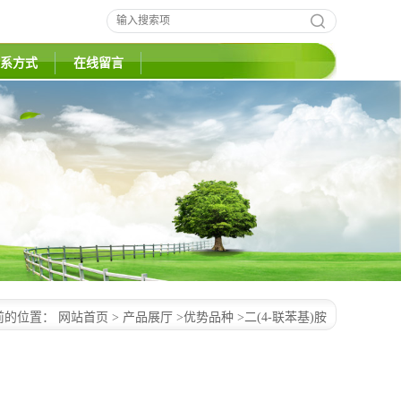
系方式
在线留言
前的位置：
网站首页
>
产品展厅
>
优势品种
>
二(4-联苯基)胺