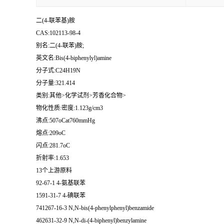
二(4-联苯基)胺
CAS:102113-98-4
别名:二(4-联苯)胺;
英文名:Bis(4-biphenylyl)amine
分子式:C24H19N
分子量:321.414
类别:其他>化学试剂>芳香化合物>
物化性质:密度:1.123g/cm3
沸点:507oCat760mmHg
熔点:209oC
闪点:281.7oC
折射率:1.653
13个上游原料
92-67-1 4-氨基联苯
1591-31-7 4-碘联苯
741267-16-3 N,N-bis(4-phenylphenyl)benzamide
462631-32-9 N,N-di-(4-biphenyl)benzylamine