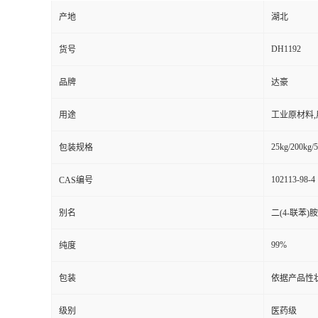
产地
湖北
DH1192
货号
品牌
达豪
用途
工业原材料
25kg/200kg/5
包装规格
102113-98-4
CAS编号
别名
二(4-联苯)胺
99%
纯度
包装
依据产品性
级别
医药级