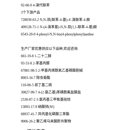
92-66-0 4-溴代联苯
3个下游产品
728039-63-2 N,N-双(联苯-4-基)-4'-溴联苯-4-胺
499128-71-1 N-(4-溴苯基)-N,N-双(1,1-联苯-4-基)胺
6543-20-0 4-phenyl-N,N-bis(4-phenylphenyl)aniline
生产厂家优惠供应以下品种,欢迎咨询:
661-19-8 1-二十二醇
93-53-8 2-苯基丙醛
67881-98-5 2-甲基丙烯酰氧乙基磷酸胆碱
8003-34-7 除虫菊酯
110-06-5 叔丁基二硫
30827-99-7 4-(2-氨乙基)苯磺酰氟盐酸盐
2530-87-2 3-氯丙基三甲氧基硅烷
13093-17-9 硝酸铈(Ⅳ)
68937-41-7 异丙基化磷酸三苯酯
9006-26-2 聚乙烯马来酸酐共聚物