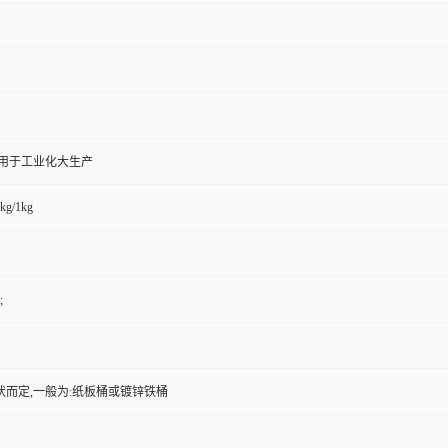
,用于工业化大生产
kg/1kg
;
状而定,一般为:纸板桶或镀锌铁桶