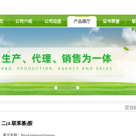
页
公司介绍
公司动态
产品展厅
证书荣誉
联
您当
二(4-联苯基)胺
英文名称：
Bis(4-biphenylyl)amine