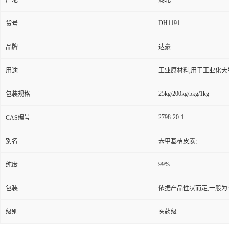
产地
湖北
DH1191
货号
品牌
达豪
用途
工业原材料,用于工业化大
25kg/200kg/5kg/1kg
包装规格
2798-20-1
CAS编号
别名
去甲基桔皮素;
99%
纯度
包装
依据产品性状而定,一般为
级别
医药级