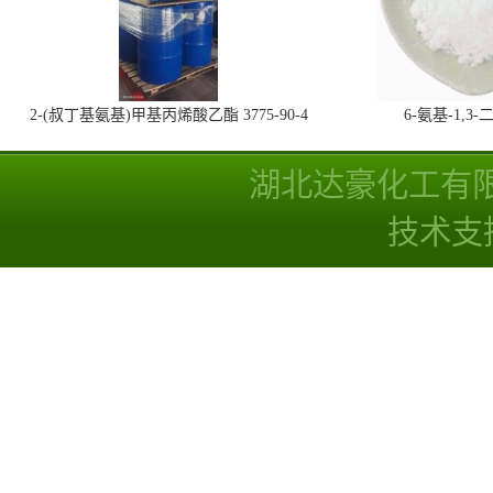
2-(叔丁基氨基)甲基丙烯酸乙酯 3775-90-4
6-氨基-1,
湖北达豪化工有
技术支