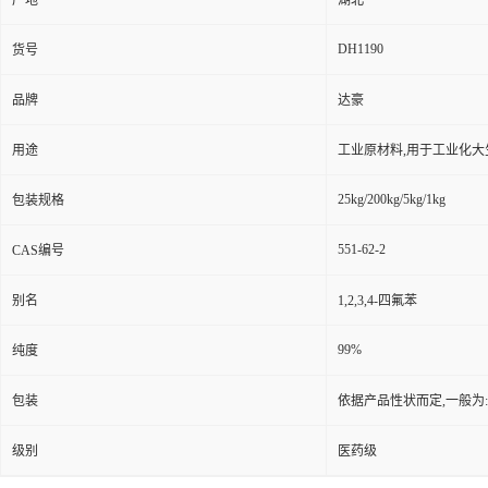
产地
湖北
DH1190
货号
品牌
达豪
用途
工业原材料,用于工业化大
25kg/200kg/5kg/1kg
包装规格
551-62-2
CAS编号
别名
1,2,3,4-四氟苯
99%
纯度
包装
依据产品性状而定,一般为
级别
医药级