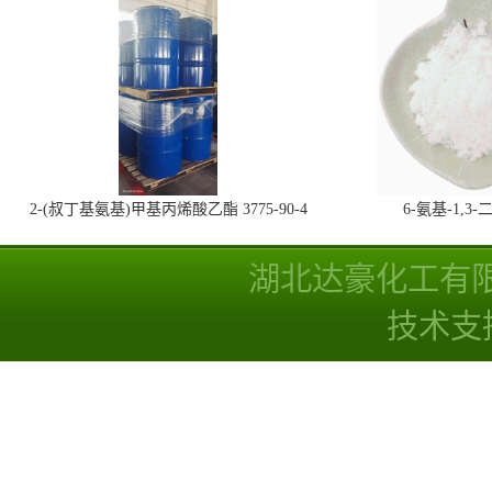
2-(叔丁基氨基)甲基丙烯酸乙酯 3775-90-4
6-氨基-1,
湖北达豪化工有
技术支