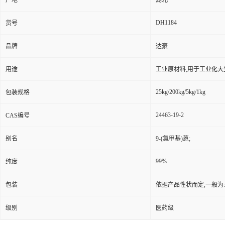
产地
湖北
DH1184
货号
品牌
达豪
用途
工业原材料,用于工业化大
25kg/200kg/5kg/1kg
包装规格
24463-19-2
CAS编号
别名
9-(氯甲基)蒽;
99%
纯度
包装
依据产品性状而定,一般为
级别
医药级