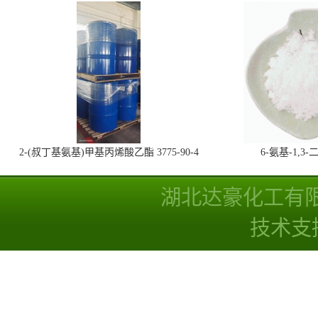
2-(叔丁基氨基)甲基丙烯酸乙酯 3775-90-4
6-氨基-1,
湖北达豪化工有
技术支