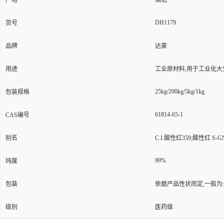
产地
湖北
DH1179
货号
品牌
达豪
用途
工业原材料,用于工业化大
25kg/200kg/5kg/1kg
包装规格
61814-65-1
CAS编号
别名
C.I.酸性红359;酸性红 S-G
99%
纯度
包装
依据产品性状而定,一般为
级别
医药级