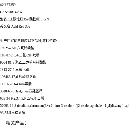
酸性红359
CAS:61814-65-1
别名:C.I.酸性红359;酸性红 S-GN
英文名:Acid Red 359
生产厂家优惠供应以下品种,欢迎咨询:
16925-25-0 六氟锑酸钠
110-87-2 3,4-二氢-2H-吡喃
9004-81-3 聚乙二醇单月桂酸酯
1313-27-5 三氧化钼
106463-17-6 盐酸坦洛新
112163-33-4 Joro毒素
3048-65-5 3a,4,7,7a-四羟基茚
653-34-9 2,3,4,5,6-五氟苯乙烯
57693-14-8 risodium,chromium(3+),7-nitro-3-oxido-4-[(2-oxidonaphthalen-1-yl)diazenyl]naph
98-55-5 α-松油醇
相关产品：