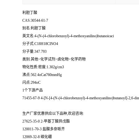
利胆丁酸
CAS:30544-61-7
别名:利胆丁酸
英文名:4-(N-(4-chlorobenzoyl)-4-methoxyanilino)butanoicaci
分子式:C18H18ClNO4
分子量:347.793
类别:其他>化学试剂>卤化物>化学药物
物化性质:密度:1.302g/cm3
沸点:562.4oCat760mmHg
闪点:294oC
1个下游产品
71455-67-9 4-[N-[4-(N-(4-chlorobenzoyl)-4-methoxyanilino)butanoyl]-2,6-dim
生产厂家优惠供应以下品种,欢迎咨询:
27625-35-0 2-甲基丁酸异戊酯
120011-70-3 盐酸多奈哌齐
12069-32-8 碳化硼