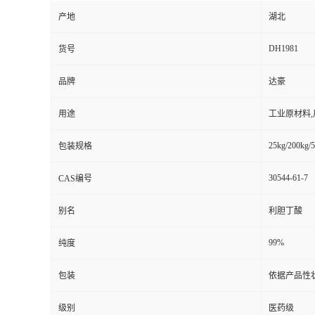
产地
湖北
DH1981
货号
品牌
达豪
用途
工业原材料
25kg/200kg/5
包装规格
30544-61-7
CAS编号
别名
利胆丁酸
99%
纯度
包装
依据产品性
级别
医药级