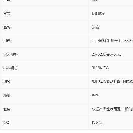
产地
湖北
DH1959
货号
品牌
达豪
用途
工业原材料,用于工业化大
25kg/200kg/5kg/1kg
包装规格
31230-17-8
CAS编号
别名
5-甲基-3-氨基吡唑; 阿拉格列汀
99%
纯度
包装
依据产品性状而定,一般为
级别
医药级