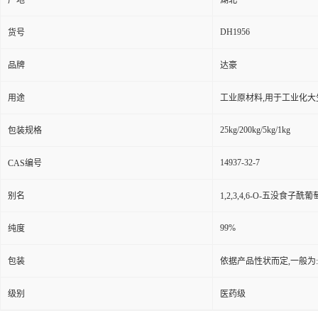
产地
湖北
DH1956
货号
品牌
达豪
用途
工业原材料,用于工业化大
25kg/200kg/5kg/1kg
包装规格
14937-32-7
CAS编号
别名
1,2,3,4,6-O-五没食子酰葡
99%
纯度
包装
依据产品性状而定,一般为
级别
医药级