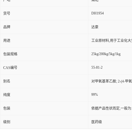
产地
湖北
DH1954
货号
品牌
达豪
用途
工业原材料,用于工业化大
25kg/200kg/5kg/1kg
包装规格
55-81-2
CAS编号
别名
对甲氧基苯乙胺; 2-(4-
99%
纯度
包装
依据产品性状而定,一般为
级别
医药级