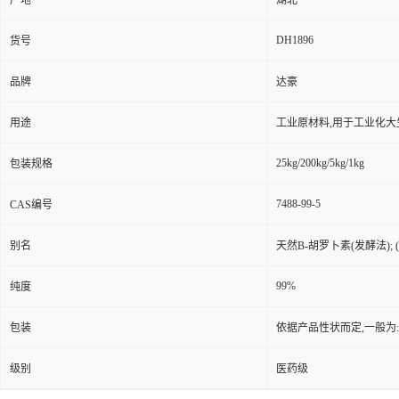
产地
湖北
DH1896
货号
品牌
达豪
用途
工业原材料,用于工业化大
25kg/200kg/5kg/1kg
包装规格
7488-99-5
CAS编号
别名
天然Β-胡罗卜素(发酵法); (+)-
99%
纯度
包装
依据产品性状而定,一般为
级别
医药级