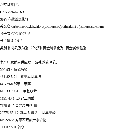
六羰基氯化钌
CAS:22941-53-3
别名:六羰基氯化钌
英文名:carbonmonoxide,chloro(dichloronio)ruthenium(1-),chlororuthenium
分子式:C6Cl4O6Ru2
分子量:512.013
类别:催化剂及助剂>催化剂>贵金属催化剂>贵金属催化剂
生产厂家优惠供应以下品种,欢迎咨询:
526-95-4 葡萄糖酸
461-82-5 对三氟甲氧基苯胺
643-79-8 邻苯二甲醛
613-33-2 4,4'-二甲基联苯
1191-43-1 1,6-己二硫醇
7128-64-5 荧光增白剂 184
20776-67-4 2-氨基-5-氯-3-甲基苯甲酸
6192-52-5 对甲苯磺酸一水合物
111-87-5 正辛醇