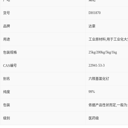
产地
湖北
DH1870
货号
品牌
达豪
用途
工业原材料,用于工业化大
25kg/200kg/5kg/1kg
包装规格
22941-53-3
CAS编号
别名
六羰基氯化钌
99%
纯度
包装
依据产品性状而定,一般为
级别
医药级