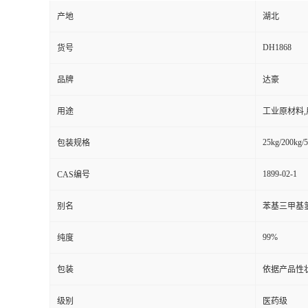
产地
湖北
DH1868
货号
品牌
达豪
用途
工业原材料
25kg/200kg/5
包装规格
1899-02-1
CAS编号
别名
苯基三甲基
99%
纯度
包装
依据产品性
级别
医药级