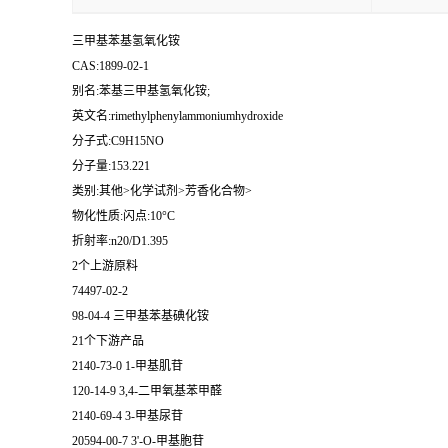
三甲基苯基氢氧化铵
CAS:1899-02-1
别名:苯基三甲基氢氧化铵;
英文名:rimethylphenylammoniumhydroxide
分子式:C9H15NO
分子量:153.221
类别:其他>化学试剂>芳香化合物>
物化性质:闪点:10°C
折射率:n20/D1.395
2个上游原料
74497-02-2
98-04-4 三甲基苯基碘化铵
21个下游产品
2140-73-0 1-甲基肌苷
120-14-9 3,4-二甲氧基苯甲醛
2140-69-4 3-甲基尿苷
20594-00-7 3'-O-甲基胞苷