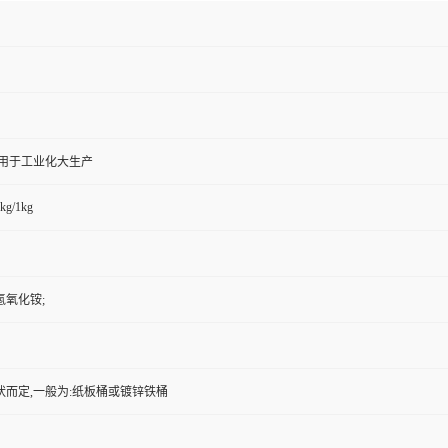
,用于工业化大生产
kg/1kg
氢氧化铵;
状而定,一般为:纸板桶或镀锌铁桶