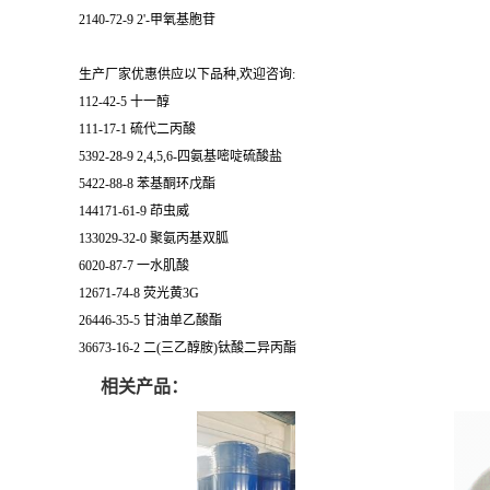
2140-72-9 2'-甲氧基胞苷
生产厂家优惠供应以下品种,欢迎咨询:
112-42-5 十一醇
111-17-1 硫代二丙酸
5392-28-9 2,4,5,6-四氨基嘧啶硫酸盐
5422-88-8 苯基酮环戊酯
144171-61-9 茚虫威
133029-32-0 聚氨丙基双胍
6020-87-7 一水肌酸
12671-74-8 荧光黄3G
26446-35-5 甘油单乙酸酯
36673-16-2 二(三乙醇胺)钛酸二异丙酯
相关产品：