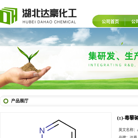
公司首页
公
产品展厅
(±)-毒藜
英文名称：
品牌：
达豪