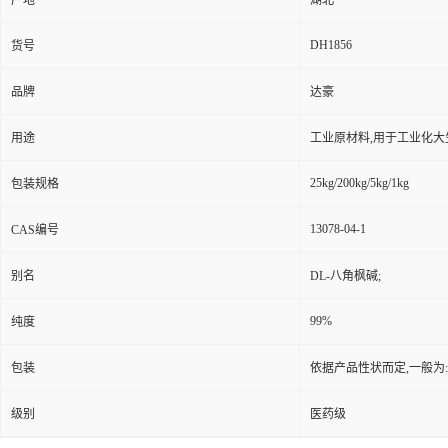
产地
湖北
DH1856
货号
品牌
达豪
用途
工业原材料,用于工业化大
25kg/200kg/5kg/1kg
包装规格
13078-04-1
CAS编号
别名
DL-八角枫碱;
99%
纯度
包装
依据产品性状而定,一般为
级别
医药级