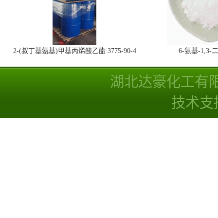
2-(叔丁基氨基)甲基丙烯酸乙酯 3775-90-4
6-氨基-1,
湖北达豪化工有
技术支