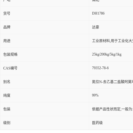
产地
湖北
DH1786
货号
品牌
达豪
用途
工业原材料,用于工业化大
25kg/200kg/5kg/1kg
包装规格
79352-78-6
CAS编号
别名
氮位N-去乙基二盐酸阿莫
99%
纯度
包装
依据产品性状而定,一般为
级别
医药级