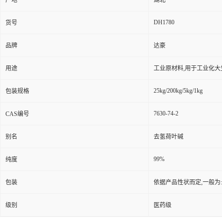
产地
湖北
DH1780
货号
品牌
达豪
用途
工业原材料,用于工业化大
25kg/200kg/5kg/1kg
包装规格
7630-74-2
CAS编号
别名
去氢荷叶碱
99%
纯度
包装
依据产品性状而定,一般为
级别
医药级