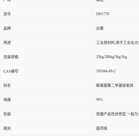
产地
湖北
DH1778
货号
品牌
达豪
用途
工业原材料,用于工业化大
25kg/200kg/5kg/1kg
包装规格
191044-49-2
CAS编号
别名
鲸蜡基聚二甲基硅氧烷
99%
纯度
包装
依据产品性状而定,一般为
级别
医药级