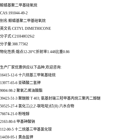
鲸蜡基聚二甲基硅氧烷
CAS:191044-49-2
别名:鲸蜡基聚二甲基硅氧烷
英文名:CETYL DIMETHICONE
分子式:C21H48O2Si2
分子量:388.77562
物化性质:熔点12-20°C折射率1.448比重0.86
生产厂家优惠供应以下品种,欢迎咨询:
16415-12-6 十六烷基三甲氧基硅烷
13977-65-6 亚磷酸二氢钾
9004-98-2 聚氧乙烯油酸酯
39423-51-3 聚醚胺 T 403; 氨基封端三羟甲基丙烷三聚丙二醇醚
50525-27-4 氯化三(2,2'-联吡啶)钌(II) 六水合物
76674-21-0 粉唑醇
2163-80-6 甲基砷酸钠
112-00-5 十二烷基三甲基氯化铵
14459-95-1 黄血盐钾