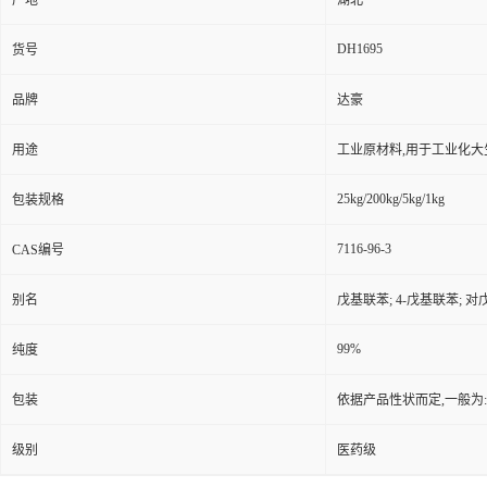
产地
湖北
DH1695
货号
品牌
达豪
用途
工业原材料,用于工业化大
25kg/200kg/5kg/1kg
包装规格
7116-96-3
CAS编号
别名
戊基联苯; 4-戊基联苯; 对
99%
纯度
包装
依据产品性状而定,一般为
级别
医药级