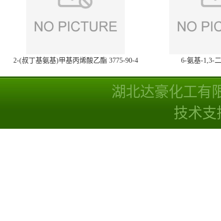
2-(叔丁基氨基)甲基丙烯酸乙酯 3775-90-4
6-氨基-1,
湖北达豪化工有
技术支