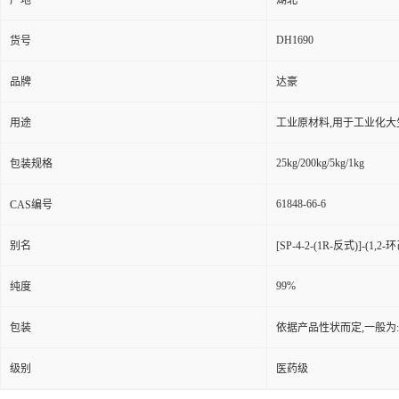
产地
湖北
DH1690
货号
品牌
达豪
用途
工业原材料,用于工业化大
25kg/200kg/5kg/1kg
包装规格
61848-66-6
CAS编号
别名
[SP-4-2-(1R-反式)]-(1
99%
纯度
包装
依据产品性状而定,一般为
级别
医药级