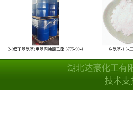
2-(叔丁基氨基)甲基丙烯酸乙酯 3775-90-4
6-氨基-1,
湖北达豪化工有
技术支