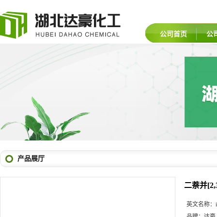
公司首页
公
产品展厅
二萘并[2,3
英文名称：
品牌：
达豪