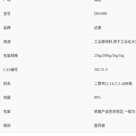
产地
湖北
DH1689
货号
品牌
达豪
用途
工业原材料,用于工业化大
25kg/200kg/5kg/1kg
包装规格
242-51-3
CAS编号
别名
二萘并[2,3-b:2',3'-d]呋喃
99%
纯度
包装
依据产品性状而定,一般为
级别
医药级