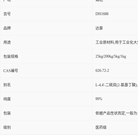
产地
湖北
DH1688
货号
品牌
达豪
用途
工业原材料,用于工业化大
25kg/200kg/5kg/1kg
包装规格
626-72-2
CAS编号
别名
L-4,4'-二硫双(2-氨基丁酸
99%
纯度
包装
依据产品性状而定,一般为
级别
医药级