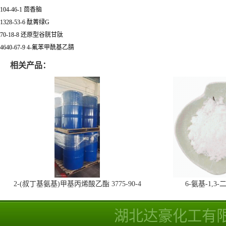
104-46-1 茴香脑
1328-53-6 酞菁绿G
70-18-8 还原型谷胱甘肽
4640-67-9 4-氟苯甲酰基乙腈
相关产品：
2-(叔丁基氨基)甲基丙烯酸乙酯 3775-90-4
6-氨基-1,
湖北达豪化工有