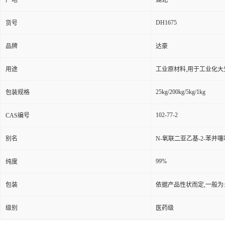
产地
湖北
DH1675
货号
品牌
达豪
用途
工业原材料,用于工业化大
25kg/200kg/5kg/1kg
包装规格
102-77-2
CAS编号
别名
N-氧联二亚乙基-2-苯并
99%
纯度
包装
依据产品性状而定,一般为
级别
医药级