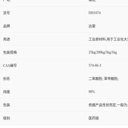
产地
湖北
DH1674
货号
品牌
达豪
用途
工业原材料,用于工业化大
25kg/200kg/5kg/1kg
包装规格
574-66-3
CAS编号
别名
二苯酮肟; 苯甲酮肟;
99%
纯度
包装
依据产品性状而定,一般为
级别
医药级