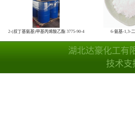
2-(叔丁基氨基)甲基丙烯酸乙酯 3775-90-4
6-氨基-1,
湖北达豪化工有
技术支