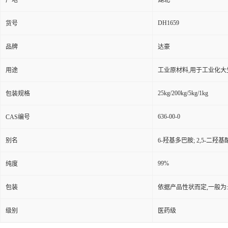
产地
湖北
DH1659
货号
品牌
达豪
用途
工业原材料,用于工业化大
25kg/200kg/5kg/1kg
包装规格
636-00-0
CAS编号
别名
6-羟基多巴胺; 2,5-二羟
99%
纯度
包装
依据产品性状而定,一般为
级别
医药级