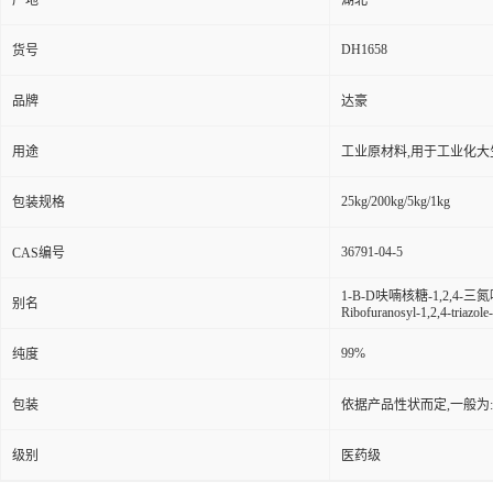
产地
湖北
DH1658
货号
品牌
达豪
用途
工业原材料,用于工业化大
25kg/200kg/5kg/1kg
包装规格
36791-04-5
CAS编号
1-B-D呋喃核糖-1,2,4-三氮
别名
Ribofuranosyl-1,2,4-triazole
99%
纯度
包装
依据产品性状而定,一般为
级别
医药级