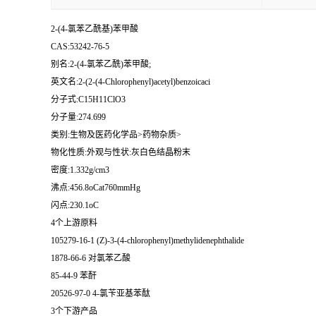
2-(4-氯苯乙酰基)苯甲酸
CAS:53242-76-5
别名:2-(4-氯苯乙酰)苯甲酸;
英文名:2-(2-(4-Chlorophenyl)acetyl)benzoicaci
分子式:C15H11ClO3
分子量:274.699
类别:生物及医药化学品>药物杂质>
物化性质:外观与性状:灰白色结晶粉末
密度:1.332g/cm3
沸点:456.8oCat760mmHg
闪点:230.1oC
4个上游原料
105279-16-1 (Z)-3-(4-chlorophenyl)methylidenephthalide
1878-66-6 对氯苯乙酸
85-44-9 苯酐
20526-97-0 4-氯苄亚基苯酞
3个下游产品