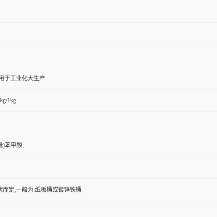
,用于工业化大生产
kg/1kg
酰)苯甲酸;
状而定,一般为:纸板桶或镀锌铁桶