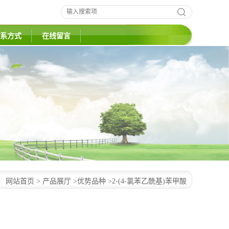
系方式
在线留言
：
网站首页
>
产品展厅
>
优势品种
>
2-(4-氯苯乙酰基)苯甲酸