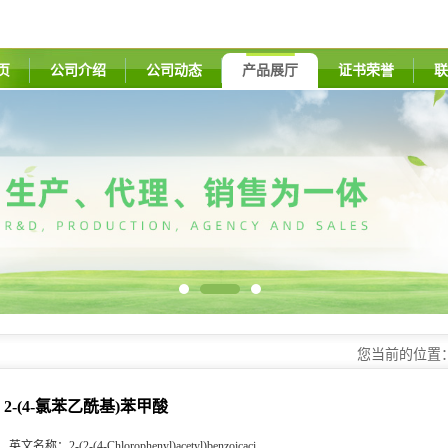
页
公司介绍
公司动态
产品展厅
证书荣誉
联
您当前的位置
2-(4-氯苯乙酰基)苯甲酸
英文名称：
2-(2-(4-Chlorophenyl)acetyl)benzoicaci