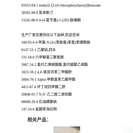
61653-04-1 methyl2-[2-(4-chlorophenyl)acetyl]benzoate
58581-89-8 氮卓斯汀
53242-88-9 4-(4-氯苄基)-1-(2H)-酞嗪酮
生产厂家优惠供应以下品种,欢迎咨询:
100-93-6 4-甲基-N-[4-(苯胺基)苯基]苯磺酰胺
6147-53-1 乙酸钴,四水
531-18-0 六甲醇基三聚氰胺
3967-54-2 氯代乙烯碳酸酯 氯代碳酸乙烯酯
1823-59-2 4,4'-氧双邻苯二甲酸酐
5894-79-1 Alpha-甲酰基苯乙酸甲酯
4415-87-6 环丁烷四甲酸二酐
20846-91-7 N,N'-乙二胺二琥珀酸
68608-26-4 石油磺酸钠
147-24-0 盐酸苯海拉明
相关产品：