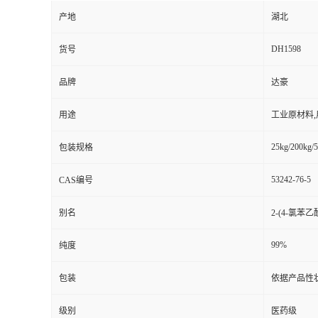
产地
湖北
DH1598
货号
品牌
达豪
用途
工业原材料
25kg/200kg/5
包装规格
53242-76-5
CAS编号
别名
2-(4-氯苯乙
99%
纯度
包装
依据产品性
级别
医药级