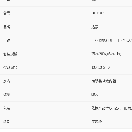
产地
湖北
DH1592
货号
品牌
达豪
用途
工业原材料,用于工业化大
25kg/200kg/5kg/1kg
包装规格
133453-54-0
CAS编号
别名
丙酰芸苔素内脂
99%
纯度
包装
依据产品性状而定,一般为
级别
医药级