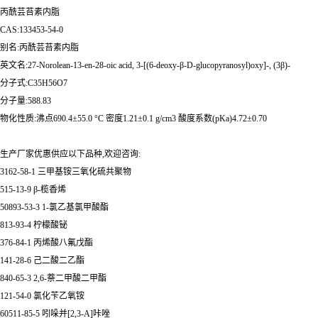
丙酰芸苔素内脂
CAS:133453-54-0
别名:丙酰芸苔素内脂
英文名:27-Norolean-13-en-28-oic acid, 3-[(6-deoxy-β-D-glucopyranosyl)oxy]-, (3β)-
分子式:C35H56O7
分子量:588.83
物化性质:沸点690.4±55.0 °C 密度1.21±0.1 g/cm3 酸度系数(pKa)4.72±0.70
生产厂家优惠供应以下品种,欢迎咨询:
3162-58-1 三甲基铵三氧化硫共聚物
515-13-9 β-榄香烯
50893-53-3 1-氯乙基氯甲酸酯
813-93-4 柠檬酸铋
376-84-1 丙烯酸八氟戊酯
141-28-6 己二酸二乙酯
840-65-3 2,6-萘二甲酸二甲酯
121-54-0 氯化苄乙氧铵
60511-85-5 吲哚并[2,3-A]咔唑