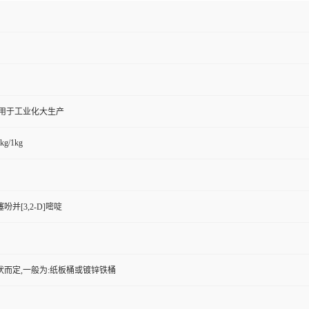
,用于工业化大生产
kg/1kg
噻吩并[3,2-D]嘧啶
状而定,一般为:纸板桶或镀锌铁桶