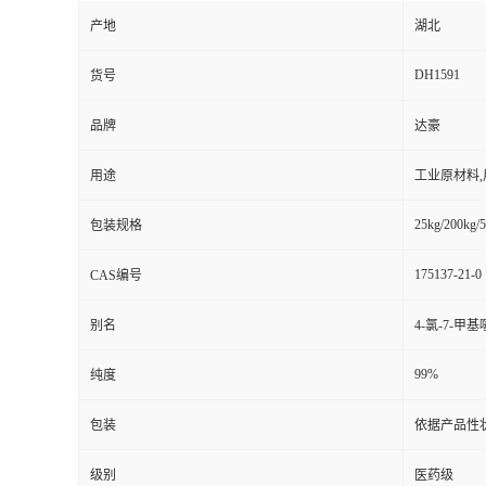
产地
湖北
DH1591
货号
品牌
达豪
用途
工业原材料
25kg/200kg/5
包装规格
175137-21-0
CAS编号
别名
4-氯-7-甲基
99%
纯度
包装
依据产品性
级别
医药级