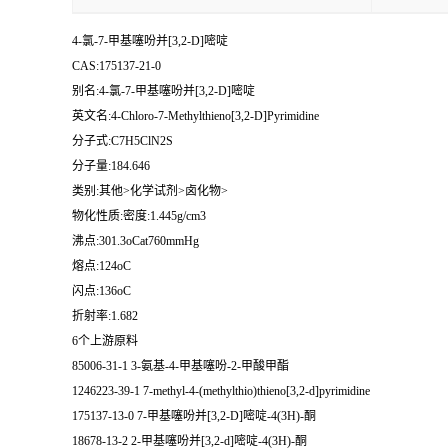
4-氯-7-甲基噻吩并[3,2-D]嘧啶
CAS:175137-21-0
别名:4-氯-7-甲基噻吩并[3,2-D]嘧啶
英文名:4-Chloro-7-Methylthieno[3,2-D]Pyrimidine
分子式:C7H5ClN2S
分子量:184.646
类别:其他>化学试剂>卤化物>
物化性质:密度:1.445g/cm3
沸点:301.3oCat760mmHg
熔点:124oC
闪点:136oC
折射率:1.682
6个上游原料
85006-31-1 3-氨基-4-甲基噻吩-2-甲酸甲酯
1246223-39-1 7-methyl-4-(methylthio)thieno[3,2-d]pyrimidine
175137-13-0 7-甲基噻吩并[3,2-D]嘧啶-4(3H)-酮
18678-13-2 2-甲基噻吩并[3,2-d]嘧啶-4(3H)-酮