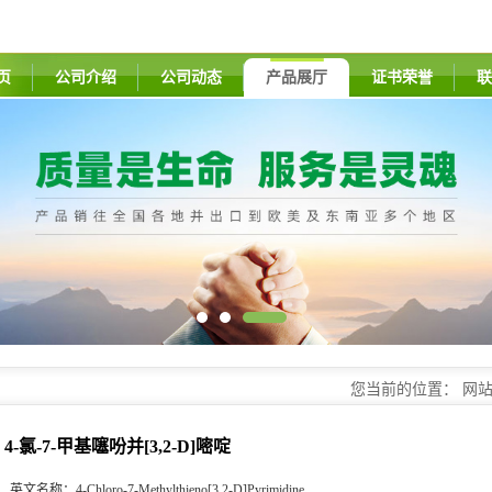
页
公司介绍
公司动态
产品展厅
证书荣誉
联
您当前的位置：
网
4-氯-7-甲基噻吩并[3,2-D]嘧啶
英文名称：
4-Chloro-7-Methylthieno[3,2-D]Pyrimidine