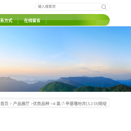
系方式
在线留言
站首页
>
产品展厅
>
优势品种
>
4-氯-7-甲基噻吩并[3,2-D]嘧啶