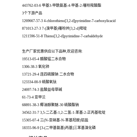
443762-03-6 甲基3-甲酰氨基-4-甲基-2-噻吩羧酸酯
3个下游产品
1269667-57-3 4-chlorothieno[3,2-d]pyrimidine-7-carboxylicacid
871013-27-3 7-(溴甲基)噻吩并[3,2-d]嘧啶
1211596-51-8 Thieno[3,2-d]pyrimidine-7-carbaldehyde
生产厂家优惠供应以下品种,欢迎咨询:
19513-05-4 醋酸锰二水合物
1306-38-3 氧化铈
13721-29-4 连四硫酸钠 二水合物
123334-00-9 硫酸氧钛
24697-74-3 盐酸益母草碱
61-73-4 亚甲兰
68891-38-3 椰油醇聚醚-30 硫酸酯钠
34562-31-7 3,5-二乙基-1,2-二氢-1-苯基-2-正丙基吡啶
15305-07-4 三(N-亚硝基-N-苯基羟胺)铝盐
18355-96-9 [3-(二甲基氨基)丙基]三苯基溴化磷