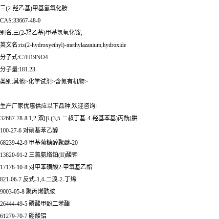
三(2-羟乙基)甲基氢氧化胺
CAS:33667-48-0
别名:三(2-羟乙基)甲基氢氧化铵;
英文名:ris(2-hydroxyethyl)-methylazanium,hydroxide
分子式:C7H19NO4
分子量:181.23
类别:其他>化学试剂>含氮有机物>
生产厂家优惠供应以下品种,欢迎咨询:
32687-78-8 1,2-双[β-(3,5-二叔丁基-4-羟基苯基)丙酰]肼
100-27-6 对硝基苯乙醇
68239-42-9 甲基葡糖醇聚醚-20
13820-91-2 三氯氨络铂(II)酸钾
17178-10-8 对甲苯磺酸2-甲氧基乙酯
821-06-7 反式-1,4-二溴-2-丁烯
9003-05-8 聚丙烯酰胺
26444-49-5 磷酸甲酚二苯酯
61279-70-7 硼酸铝