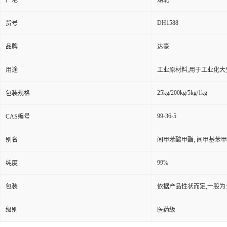
产地
湖北
DH1588
货号
品牌
达豪
用途
工业原材料,用于工业化大
25kg/200kg/5kg/1kg
包装规格
99-36-5
CAS编号
别名
间甲苯酸甲酯; 间甲基苯甲
99%
纯度
包装
依据产品性状而定,一般为
级别
医药级