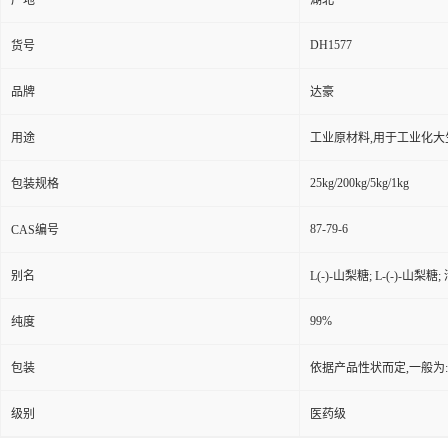
产地
湖北
DH1577
货号
品牌
达豪
用途
工业原材料,用于工业化大
25kg/200kg/5kg/1kg
包装规格
87-79-6
CAS编号
别名
L(-)-山梨糖; L-(-)-山梨
99%
纯度
包装
依据产品性状而定,一般为
级别
医药级