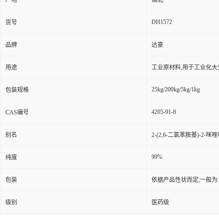
产地
湖北
DH1572
货号
品牌
达豪
用途
工业原材料,用于工业化大
25kg/200kg/5kg/1kg
包装规格
4205-91-8
CAS编号
别名
2-(2,6-二氯苯胺基)-2-咪
99%
纯度
包装
依据产品性状而定,一般为
级别
医药级