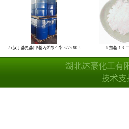
2-(叔丁基氨基)甲基丙烯酸乙酯 3775-90-4
6-氨基-1,
湖北达豪化工有
技术支