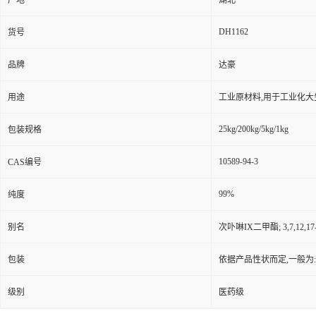
产地
湖北
DH1162
货号
品牌
达豪
用途
工业原材料,用于工业化大
25kg/200kg/5kg/1kg
包装规格
10589-94-3
CAS编号
99%
纯度
别名
次卟啉IX二甲酯; 3,7,12,17-四
包装
依据产品性状而定,一般为
级别
医药级