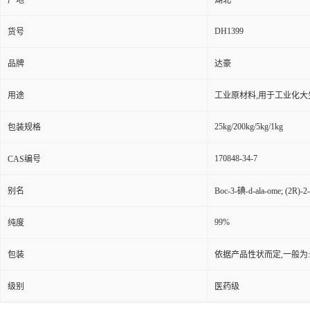
产地
湖北
DH1399
货号
品牌
达豪
用途
工业原材料,用于工业化大
25kg/200kg/5kg/1kg
包装规格
170848-34-7
CAS编号
别名
Boc-3-碘-d-ala-ome; (
99%
纯度
包装
依据产品性状而定,一般为
级别
医药级