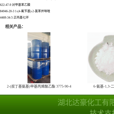
622-47-9 对甲基苯乙酸
84946-20-3 1-(4-氟苄基)-2-氯苯并咪唑
4469-34-5 正丙基七环
相关产品：
2-(叔丁基氨基)甲基丙烯酸乙酯 3775-90-4
6-氨基-1,
湖北达豪化工有
技术支