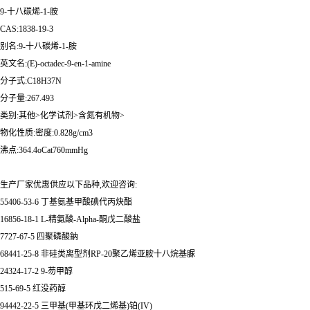
9-十八碳烯-1-胺
CAS:1838-19-3
别名:9-十八碳烯-1-胺
英文名:(E)-octadec-9-en-1-amine
分子式:C18H37N
分子量:267.493
类别:其他>化学试剂>含氮有机物>
物化性质:密度:0.828g/cm3
沸点:364.4oCat760mmHg
生产厂家优惠供应以下品种,欢迎咨询:
55406-53-6 丁基氨基甲酸碘代丙炔酯
16856-18-1 L-精氨酸-Alpha-酮戊二酸盐
7727-67-5 四聚磷酸鈉
68441-25-8 非硅类离型剂RP-20聚乙烯亚胺十八烷基脲
24324-17-2 9-芴甲醇
515-69-5 红没药醇
94442-22-5 三甲基(甲基环戊二烯基)铂(IV)