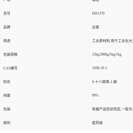
产地
湖北
DH1370
货号
品牌
达豪
用途
工业原材料,用于工业化大
25kg/200kg/5kg/1kg
包装规格
1838-19-3
CAS编号
别名
9-十八碳烯-1-胺
99%
纯度
包装
依据产品性状而定,一般为
级别
医药级