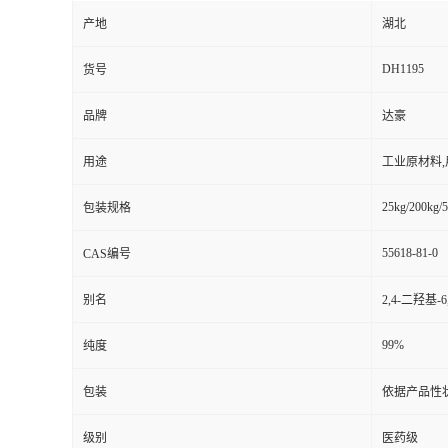
产地
湖北
DH1195
货号
品牌
达豪
用途
工业原材料
25kg/200kg/5
包装规格
55618-81-0
CAS编号
别名
2,4-二羟基-
99%
纯度
包装
依据产品性
级别
医药级