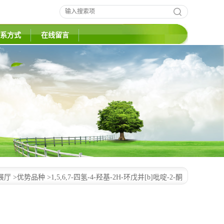
系方式
在线留言
展厅
>
优势品种
>
1,5,6,7-四氢-4-羟基-2H-环戊并[b]吡啶-2-酮