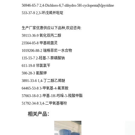
56946-65-7 2,4-Dichloro-6,7-dihydro-5H-cyclopenta[b]pyridine
533-37-9 2,3-环戊烯并吡啶
生产厂家优惠供应以下品种,欢迎咨询:
59113-36-9 氧化双丙二醇
23564-05-8 甲基硫菌灵
1019206-88-2 瑞格菲尼一水合物
135-55-7 2-羟基-7-萘磺酸钠
611-19-8 邻氯氯苄
590-28-3 氰酸钾
3891-33-6 1,4-丁二醇乙烯醚
64465-53-8 3-甲氧基-4-氟苯胺
57663-18-0 2-甲基-1H-吲哚-5-羧酸甲酯
51792-34-8 3,4-二甲氧基噻吩
相关产品：