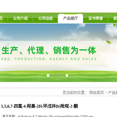
页
公司介绍
公司动态
产品展厅
证书荣誉
联
您当前的位置：
网站首页
>
产品
1,5,6,7-四氢-4-羟基-2H-环戊并[b]吡啶-2-酮
英文名称：
4-Hydroxy-6,7-dihydro-1H-cyclopenta[b]pyridin-2(5H)-one