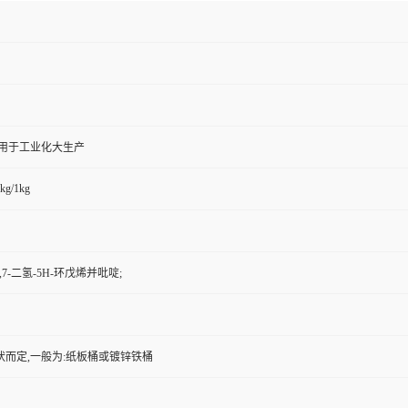
,用于工业化大生产
kg/1kg
6,7-二氢-5H-环戊烯并吡啶;
状而定,一般为:纸板桶或镀锌铁桶