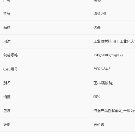
产地
湖北
DH1079
货号
品牌
达豪
用途
工业原材料,用于工业化大
25kg/200kg/5kg/1kg
包装规格
59323-54-5
CAS编号
别名
芘-1-磺酸钠;
99%
纯度
包装
依据产品性状而定,一般为
级别
医药级