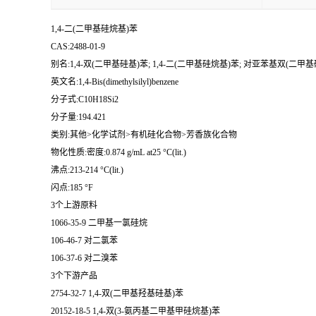
1,4-二(二甲基硅烷基)苯
CAS:2488-01-9
别名:1,4-双(二甲基硅基)苯; 1,4-二(二甲基硅烷基)苯; 对亚苯基双(二甲基硅
英文名:1,4-Bis(dimethylsilyl)benzene
分子式:C10H18Si2
分子量:194.421
类别:其他>化学试剂>有机硅化合物>芳香族化合物
物化性质:密度:0.874 g/mL at25 °C(lit.)
沸点:213-214 °C(lit.)
闪点:185 °F
3个上游原料
1066-35-9 二甲基一氯硅烷
106-46-7 对二氯苯
106-37-6 对二溴苯
3个下游产品
2754-32-7 1,4-双(二甲基羟基硅基)苯
20152-18-5 1,4-双(3-氨丙基二甲基甲硅烷基)苯