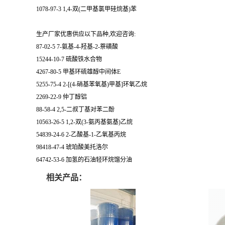
1078-97-3 1,4-双(二甲基氯甲硅烷基)苯
生产厂家优惠供应以下品种,欢迎咨询:
87-02-5 7-氨基-4-羟基-2-萘磺酸
15244-10-7 硫酸铁水合物
4267-80-5 甲基环硫雄醇中间体E
5255-75-4 2-[(4-硝基苯氧基)甲基]环氧乙烷
2269-22-9 仲丁醇铝
88-58-4 2,5-二叔丁基对苯二酚
10563-26-5 1,2-双(3-氨丙基氨基)乙烷
54839-24-6 2-乙酸基-1-乙氧基丙烷
98418-47-4 琥珀酸美托洛尔
64742-53-6 加氢的石油轻环烷馏分油
相关产品：