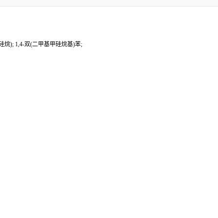
烷); 1,4-双(二甲基甲硅烷基)苯;