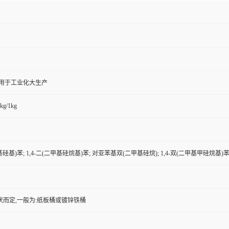
,用于工业化大生产
kg/1kg
甲基硅基)苯; 1,4-二(二甲基硅烷基)苯; 对亚苯基双(二甲基硅烷); 1,4-双(二甲基甲硅烷基)苯
状而定,一般为:纸板桶或镀锌铁桶