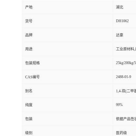
产地
湖北
DH1062
货号
品牌
达豪
用途
工业原材料
25kg/200kg/5
包装规格
2488-01-9
CAS编号
别名
1,4-双(二
99%
纯度
包装
依据产品性
级别
医药级