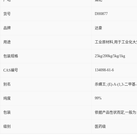
产地
湖北
DH0877
货号
品牌
达豪
用途
工业原材料,用于工业化大
25kg/200kg/5kg/1kg
包装规格
134098-61-6
CAS编号
别名
杀螨王; (E)-Α-(1,3-
99%
纯度
包装
依据产品性状而定,一般为
级别
医药级